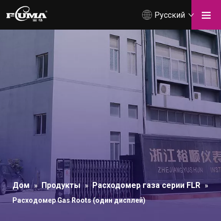
Pусский
Дом
Продукты
Расходомер газа серии FLR
»
»
»
Расходомер Gas Roots (один дисплей)