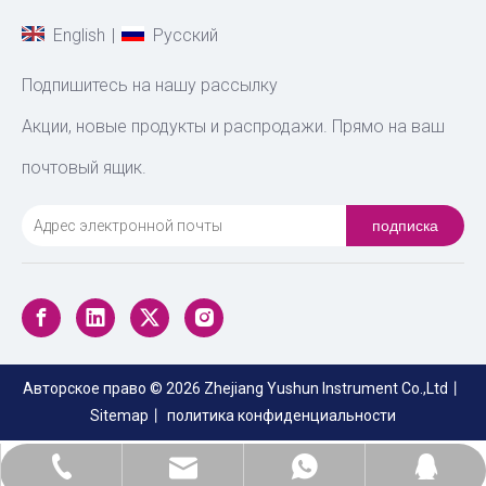
|
English
Pусский
Подпишитесь на нашу рассылку
Акции, новые продукты и распродажи. Прямо на ваш
почтовый ящик.
подписка
Авторское право ©
2026
Zhejiang Yushun Instrument Co.,Ltd丨
Sitemap
丨
политика конфиденциальности
sales@zjyushun.com
+86-17705775593
+8617705775593
474052369