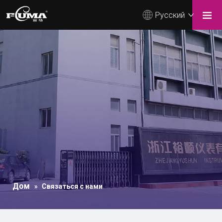
Pусский
Дом
»
Связаться с нами