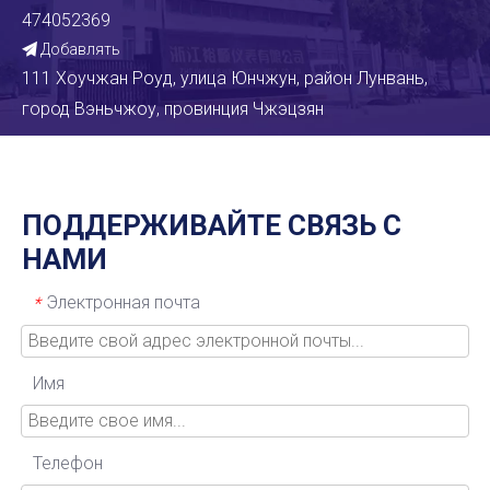
474052369
Добавлять

111 Хоучжан Роуд, улица Юнчжун, район Лунвань,
город Вэньчжоу, провинция Чжэцзян
ПОДДЕРЖИВАЙТЕ СВЯЗЬ С
НАМИ
Электронная почта
*
Имя
Телефон