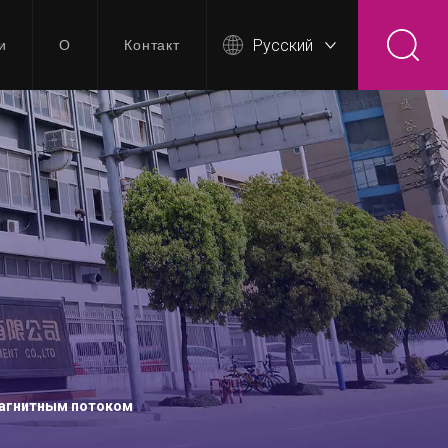
Pусский
и
О
Контакт
магнитным потоком