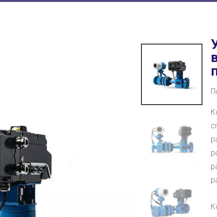
П
К
с
р
р
р
р
К