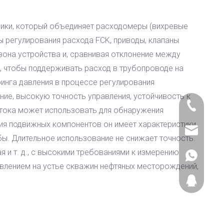
ники, который объединяет расходомеры (вихревые
 регулирования расхода FCK, приводы, клапаны
зона устройства и, сравнивая отклонение между
, чтобы поддерживать расход в трубопроводе на
ринга давления в процессе регулирования
ие, высокую точность управления, устойчивость к
+86-17705
отока может использовать для обнаружения
ия подвижных компонентов он имеет характеристики
+86-577-85
sales@zjy
бы. Длительное использование не снижает точность.
я и т. д., с высокими требованиями к измерению
+86177057
авлением на устье скважин нефтяных месторождений,
474052369