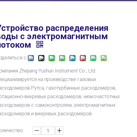
Устройство распределения
воды с электромагнитным
потоком
оделиться с:
омпания Zhejiang Yushun Instrument Co., Ltd.
пециализируется на производстве газовых
асходомеров Рутса, газотурбинных расходомеров,
отационно-вихревых расходомеров, низкочастотных
асходомеров с самоконтролем, электромагнитных
асходомеров и вихревых расходомеров.
оличество: