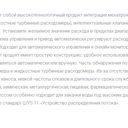
т собой высокотехнологичный продукт интеграции мехатро
стные турбинные расходомеры), интеллектуальные клапаны
. Установите желаемое значение расхода в пределах диапа
ема управления и привод автоматически регулируют расход
Подходит для автоматического управления и онлайн-монито
т продукт имеет простую конструкцию, удобное использован
вляться автоматически или вручную. Часть обнаружения п
еры и жидкостные турбинные расходомеры. Из-за отсутств
 износа, низкой частоты отказов и длительного срока служ
, химическая, металлургическая, пищевая, фармацевтическа
ессом особенно подходит для закачки воды под высоким д
те стандарт Q/YS 11 «Устройство распределения потока».