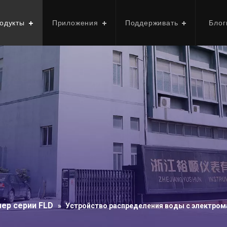
одукты
Приложения
Поддерживать
Блог
ер серии FLD
»
Устройство распределения воды с электро